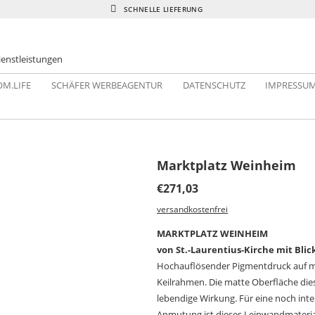
SCHNELLE LIEFERUNG
ienstleistungen
M.LIFE
SCHÄFER WERBEAGENTUR
DATENSCHUTZ
IMPRESSU
Marktplatz Weinheim
€
271,03
versandkostenfrei
MARKTPLATZ WEINHEIM
von St.-Laurentius-Kirche mit Blic
Hochauflösender Pigmentdruck auf m
Keilrahmen. Die matte Oberfläche die
lebendige Wirkung. Für eine noch int
Anmutung ist dieses Leinwandmaterial 