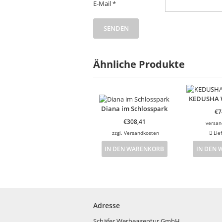
E-Mail
*
Ähnliche Produkte
KEDUSHA 
Diana im Schlosspark
€
7
€
308,41
versan
zzgl.
Versandkosten
Lie
IN DEN WARENKORB
IN DEN
Adresse
Schäfer Werbeagentur GmbH