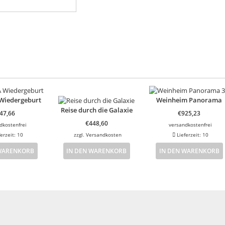
Wiedergeburt
Weinheim Panorama
Reise durch die Galaxie
47,66
€
925,23
€
448,60
dkostenfrei
versandkostenfrei
ferzeit:
10
zzgl.
Versandkosten
Lieferzeit:
10
 WARENKORB
IN DEN WARENKORB
IN DEN WARENKORB