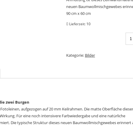
neuen Baumwollmischgewebes erinner
90 cm x 60 cm
Lieferzeit:
10
Kategorie:
Bilder
 die zwei Burgen
otoleinen, aufgezogen auf 20 mm Keilrahmen. Die matte Oberfläche diese
Wirkung. Für eine noch intensivere Farbwiedergabe und eine natürliche
miert. Die typische Struktur dieses neuen Baumwollmischgewebes erinnert 