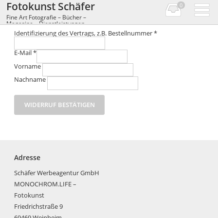
Fotokunst Schäfer
0
Fine Art Fotografie – Bücher –
Magazine – Dienstleistungen
Identifizierung des Vertrags, z.B. Bestellnummer
*
E-Mail
*
E-
Vorname
Mail
(wiederholen)
*
Nachname
WIDERRUF BESTÄTIGEN
Adresse
Schäfer Werbeagentur GmbH
MONOCHROM.LIFE –
Fotokunst
Friedrichstraße 9
69469 Weinheim