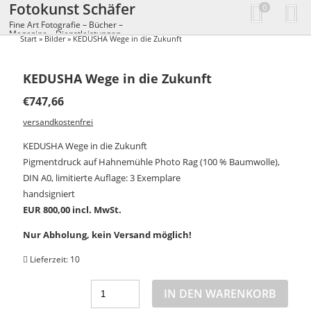
Fotokunst Schäfer
0
Fine Art Fotografie – Bücher –
Magazine – Dienstleistungen
Start
»
Bilder
» KEDUSHA Wege in die Zukunft
KEDUSHA Wege in die Zukunft
€
747,66
versandkostenfrei
KEDUSHA Wege in die Zukunft
Pigmentdruck auf Hahnemühle Photo Rag (100 % Baumwolle),
DIN A0, limitierte Auflage: 3 Exemplare
handsigniert
EUR 800,00 incl. MwSt.
Nur Abholung, kein Versand möglich!
Lieferzeit:
10
IN DEN WARENKORB