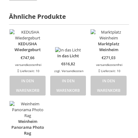
Ähnliche Produkte
KEDUSHA
Marktplatz
Wiedergeburt
Weinheim
In das Licht
€
747,66
€
271,03
€
616,82
versandkostenfrei
versandkostenfrei
Lieferzeit:
10
zzgl.
Versandkosten
Lieferzeit:
10
IN DEN
IN DEN
IN DEN
WARENKORB
WARENKORB
WARENKORB
Weinheim
Panorama Photo
Rag