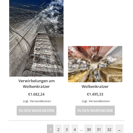
Verwirbelungen am
Wolkenkratzer
Wolkenkratzer
€
1.682,24
€
1.495,33
zzgl.
Versandkosten
zzgl.
Versandkosten
IN DEN WARENKORB
IN DEN WARENKORB
1
2
3
4
…
30
31
32
→