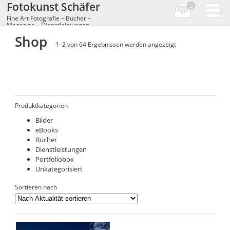
Fotokunst Schäfer
0
Fine Art Fotografie – Bücher –
Magazine – Dienstleistungen
Shop
Nach
1–2 von 64 Ergebnissen werden angezeigt
Aktualität
sortiert
Shop – Fine Art Photographie – Bücher –
Magazine
Produktkategorien
Bilder
eBooks
Bücher
Dienstleistungen
Portfoliobox
Unkategorisiert
Sortieren nach