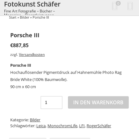
Fotokunst Schäfer
0
Fine Art Fotografie – Bücher –
Magazine – Dienstleistungen
Start
»
Bilder
» Porsche III
Porsche III
€
887,85
zzgl.
Versandkosten
Porsche III
Hochauflösender Pigmentdruck auf Hahnemühle Photo Rag
Bride White (100% Baumwolle).
90 cm x 60 cm
IN DEN WARENKORB
Kategorie:
Bilder
Schlagwörter:
Leica
,
MonochromLife
,
LFI
,
RogerSchäfer