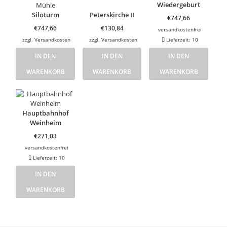
Wiedergeburt
Siloturm
Peterskirche II
€
747,66
€
747,66
€
130,84
versandkostenfrei
zzgl.
Versandkosten
zzgl.
Versandkosten
Lieferzeit:
10
IN DEN
IN DEN
IN DEN
WARENKORB
WARENKORB
WARENKORB
Hauptbahnhof
Weinheim
€
271,03
versandkostenfrei
Lieferzeit:
10
IN DEN
WARENKORB