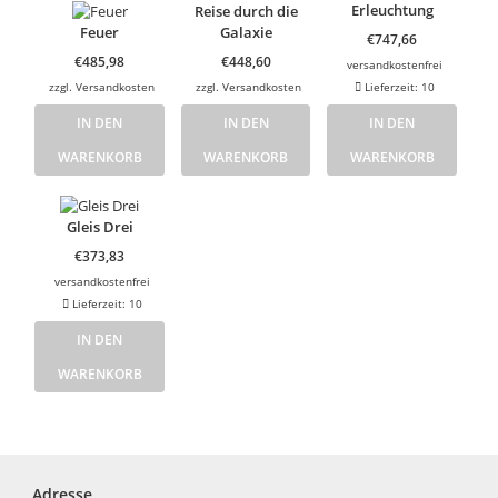
Erleuchtung
Reise durch die
Feuer
Galaxie
€
747,66
€
485,98
€
448,60
versandkostenfrei
zzgl.
Versandkosten
zzgl.
Versandkosten
Lieferzeit:
10
IN DEN
IN DEN
IN DEN
WARENKORB
WARENKORB
WARENKORB
Gleis Drei
€
373,83
versandkostenfrei
Lieferzeit:
10
IN DEN
WARENKORB
Adresse