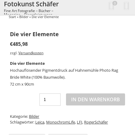
Fotokunst Schäfer
0
Fine Art Fotografie – Bücher –
Magazine – Dienstleistungen
Start
»
Bilder
» Die vier Elemente
Die vier Elemente
€
485,98
zzgl.
Versandkosten
Die vier Elemente
Hochauflösender Pigmentdruck auf Hahnemühle Photo Rag
Bride White (100% Baumwolle).
72 cm x 90cm
IN DEN WARENKORB
Kategorie:
Bilder
Schlagwörter:
Leica
,
MonochromLife
,
LFI
,
RogerSchäfer